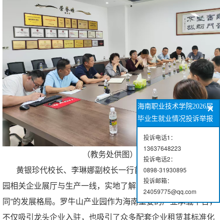
海南职业技术学院2026届
毕业生就业情况投诉举报
投诉电话1：
13637648223
（教务处供图）
投诉电话2：
黄银珍代校长、李琳娜副校长一行首先参观了罗牛山产业
0898-31930895
投诉邮箱：
园相关企业展厅与生产一线，实地了解园区“产业聚集、企业协
24059775@qq.com
同”的发展格局。罗牛山产业园作为海南重要的产业承载平台，
不仅吸引龙头企业入驻，也吸引了众多配套企业租赁其标准化