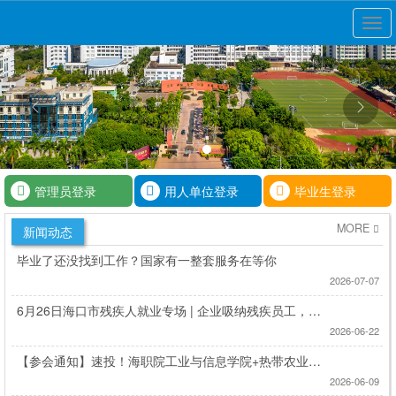
展
开
导
航
管理员登录
用人单位登录
毕业生登录
MORE
新闻动态
毕业了还没找到工作？国家有一整套服务在等你
2026-07-07
6月26日海口市残疾人就业专场 | 企业吸纳残疾员工，享
超多政策红利
2026-06-22
【参会通知】速投！海职院工业与信息学院+热带农业技
术学院联合专场招聘会来袭，海量岗位直达！
2026-06-09