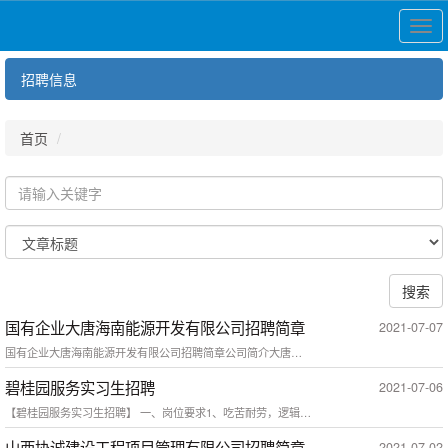
展
开
导
招聘信息
航
首页
搜索
国有企业大唐海南能源开发有限公司招聘简章
2021-07-07
国有企业大唐海南能源开发有限公司招聘简章公司简介大唐海南能源开发有限公司于2017年11月01日成立。隶属于国有企业中国大唐集团有限公司,公司经营范围包括：电力（热力）能源的开发、投资、建设、经营和管理；组织电力（热力）生产、运营和销售；电力设备设施检修、调试、运行维护；电力及其他能源的技术开发和咨询服务；电力及其他能源的设备、物资销售；煤炭燃料的运输及销售；自有资产租赁等。 招聘信息招聘岗位...
碧桂园服务实习生招聘
2021-07-06
【碧桂园服务实习生招聘】 一、岗位要求1、吃苦耐劳，逻辑思维清晰；2、有较强的沟通能力、学习能力及抗压能力；3、工作时间：每周出勤4天及以上，能实习3个月以上者优先；4、大专以上，有实习经验者优先；5、大三或大四在读。 二、福利待遇1、实习补贴2500元/月+餐费补贴28元/天2、可提供实习证明3、可提供住宿三、工作地点：海口市/临高县/三亚市四、联系方式简历投递邮箱：1442769846@qq...
山西协诚建设工程项目管理有限公司招聘简章
2021-07-02