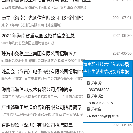
山西协诚建设工程项目管理有限公司公司简介山西协诚建设工程项目管理有限公司成立于1999年1月，是中国兵器工业建设协会参股的有限责任公司。现具有多项资质，分别是：l 工程监理综合资质（监理咨询行业最高资质）l 设备监理甲级资格l 环境监理及人防工程监理等专项资质二十年来，公司承接完成国内外多项各类专业的建设管理咨询服务业务，在监项目以山西为中心，遍及国内东北、西北、华北、西南及国外非洲、中亚...
康宁（海南）光通信有限公司【外企招聘】
2021-07-01
康宁（海南）光通信有限公司【外企招聘】...
2021年海南省重点园区招聘信息汇总
2021-06-30
2021年海南省重点园区招聘信息汇总...
珠海市免税企业集团有限公司招聘简介
2021-06-30
珠海市免税企业集团有限公司招聘简介 珠海市免税企业集团有限公司（以下简称“珠海免税集团”）始建于1980年，是珠海市国资委下属的一级国有企业，是全国最早开展免税业务的企业之一，从事免税业务近40年。经过多年的艰苦创业，珠海免税集团现已发展成为以口岸免税品特许经营服务为龙头，集商业零售、物业经营、国际贸易、仓储物流、跨境电商及酒店管理为一体的多元化、综合型集团。值此海南国际自贸港建设的历史性机遇，...
海南职业技术学院2026届
唯品会（海南）电子商务有限公司招聘简章
2021-06-23
毕业生就业情况投诉举报
唯品会（海南）电子商务有限公司公司简介唯品会（海南）电子商务有限公司唯品会全资子公司，唯品会主营业务为互联网在线销售品牌折扣商品，涵盖名品服饰鞋包、美妆、母婴、居家等各大品类。唯品会在中国开创了名牌折扣+限时抢购+正品保障”的创新电商模式，并持续深化为“精选品牌+深度折扣+限时抢购”的正品特卖模式。 唯品会在中国开创了“名牌折扣+限时抢购+正品保障”的创新电商模式，并持续深化为“精选品牌+深度折...
投诉电话1：
海南元游信息技术有限公司招聘简章
2021-06-21
13637648223
投诉电话2：
海南元游信息技术有限公司招聘简章一、 企业简介海南元游信息技术有限公司，成立于2016年5月，是一家致力于打造高端精品手机游戏的互联网科技公司。目前主力打造移动游戏软件研发，推动游戏出海、拓展游戏发行。公司自主研发有《青云诀》《青云传》《青云诀2》一系列唯美仙侠MMOARPG手游。产品上线后也得到业界的肯定，《青云诀》连续两届获评硬核联盟黑石奖“最受欢迎MMO角色扮演游戏”，并获评“金钻奖”之...
0898-31930895
广州鑫望工程造价咨询有限公司招聘简章
2021-06-18
投诉邮箱：
广州鑫望工程造价咨询有限公司招聘简章 广州鑫望工程造价咨询有限公司（以下简称鑫望公司）成立于2017年04月，坐落在广州市越秀区，是一家专业从事工程造价咨询、工程监理、工程招标代理的有限责任公司。公司注册资本为100万元，公司业务范围涉及电力、房建等多个领域。经营范围：工程造价咨询服务；工程技术咨询服务；工程建设项目招标代理服务；工程项目担保服务；工程总承包服务；政府采购咨询服务；城乡...
24059775@qq.com
百胜餐饮（深圳）有限公司招聘简章
2021-06-15
百胜餐饮（深圳）有限公司招聘简章百胜中国控股有限公司是中国领先的餐饮公司，致力于成为全球最创新的餐饮先锋。自从1987年第一家餐厅开业以来，截至2021年3月底，百胜中国在中国的足迹遍布所有省市自治区（港澳台除外），在1500多座城镇经营着10725家餐厅。2020年，百胜中国位列《财富》美国500强排行榜第361位。在2021年，百胜中国连续三年入选彭博两性平等指数，并连续三年荣获中国杰出雇主...