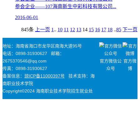
参会企业——107海南新生中彩科技有限公司...
2016-06-01
845条
上一页
1
..
10
11
12
13
14
15
16
17
18
..
85
下一页
地址：海南省海口市龙华区南海大道95号
电话：0898-31930627
邮箱：
2675370546@qq.com
官方微信公
官方微
传真：0898-31930627
众号
博
备案信息：
琼ICP备11000397号
技术支持：海
南职业技术学院
Copyright©2024 海南职业技术学院招生就业处